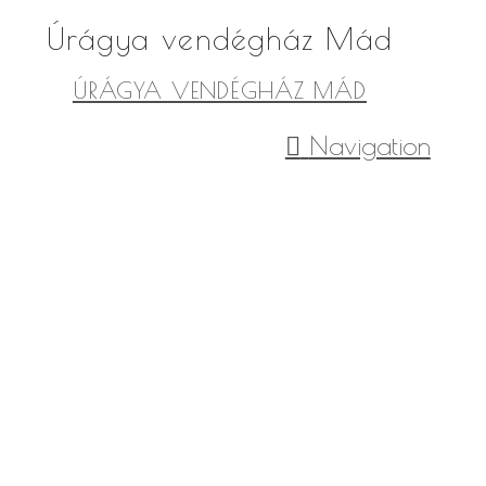
Úrágya vendégház Mád
ÚRÁGYA VENDÉGHÁZ MÁD
Navigation
0
sm
0