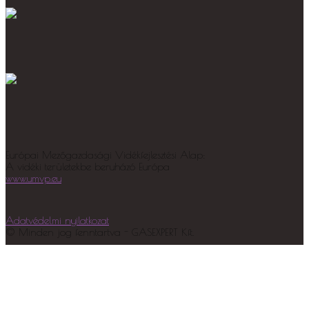
Európai Mezőgazdasági Vidékfejlesztési Alap:
A vidéki területekbe beruházó Európa
www.umvp.eu
Adatvédelmi nyilatkozat
© Minden jog fenntartva - GASEXPERT Kft.