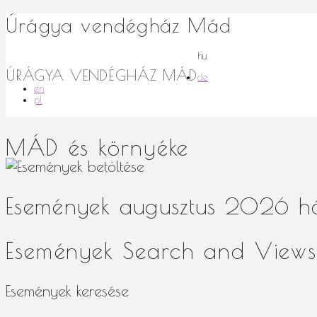
Úrágya vendégház Mád
hu
ÚRÁGYA VENDÉGHÁZ MÁD
de
en
pl
MÁD és környéke
Események augusztus 2026 
Események Search and Views
Események keresése