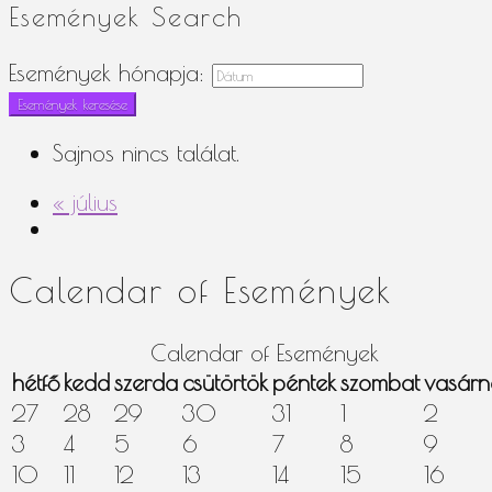
Események Search
Események hónapja:
Sajnos nincs találat.
«
július
Calendar of Események
Calendar of Események
hétfő
kedd
szerda
csütörtök
péntek
szombat
vasár
27
28
29
30
31
1
2
3
4
5
6
7
8
9
10
11
12
13
14
15
16